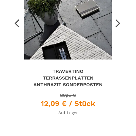
arrow_back_ios
arrow_forward_ios
-T
TRAVERTINO
B
TERRASSENPLATTEN
ANTHRAZIT SONDERPOSTEN
20,15 €
k
12,09 €
/ Stück
Auf Lager