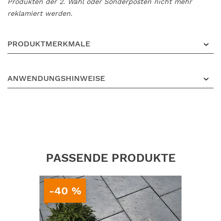
Produkten der 2. Wahl oder Sonderposten nicht mehr
reklamiert werden.
PRODUKTMERKMALE
ANWENDUNGSHINWEISE
PASSENDE PRODUKTE
BE
-40 %
SELL