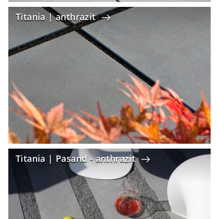
Titania | anthrazit
Titania | Pasand - anthrazit