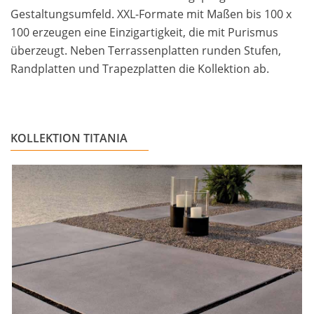
Gestaltungsumfeld. XXL-Formate mit Maßen bis 100 x
100 erzeugen eine Einzigartigkeit, die mit Purismus
überzeugt. Neben Terrassenplatten runden Stufen,
Randplatten und Trapezplatten die Kollektion ab.
KOLLEKTION TITANIA