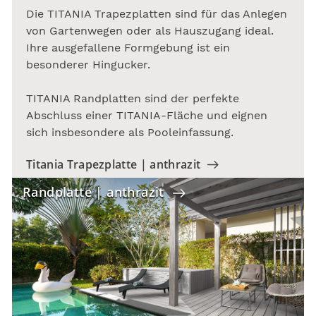
Die TITANIA Trapezplatten sind für das Anlegen
von Gartenwegen oder als Hauszugang ideal.
Ihre ausgefallene Formgebung ist ein
besonderer Hingucker.
TITANIA Randplatten sind der perfekte
Abschluss einer TITANIA-Fläche und eignen
sich insbesondere als Pooleinfassung.
Titania Trapezplatte | anthrazit
Randplatte | anthrazit