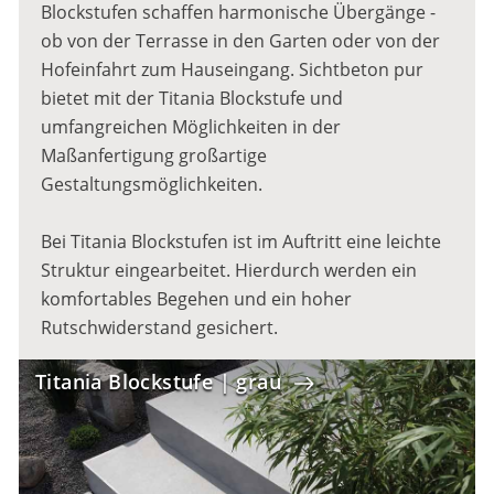
Blockstufen schaffen harmonische Übergänge -
ob von der Terrasse in den Garten oder von der
Hofeinfahrt zum Hauseingang. Sichtbeton pur
bietet mit der Titania Blockstufe und
umfangreichen Möglichkeiten in der
Maßanfertigung großartige
Gestaltungsmöglichkeiten.
Bei Titania Blockstufen ist im Auftritt eine leichte
Struktur eingearbeitet. Hierdurch werden ein
komfortables Begehen und ein hoher
Rutschwiderstand gesichert.
Titania Blockstufe | grau
Zum Produkt