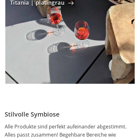
Titania | platingrau
Stilvolle Symbiose
Alle Produkte sind perfekt aufeinander abgestimmt.
Alles passt zusammen! Begehbare Bereiche wie