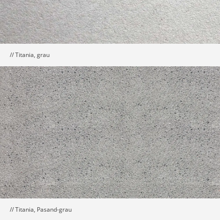
// Titania, grau
// Titania, Pasand-grau