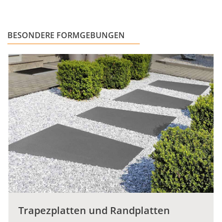
BESONDERE FORMGEBUNGEN
Trapezplatten und Randplatten