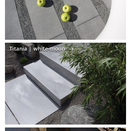
Titania | white-moon