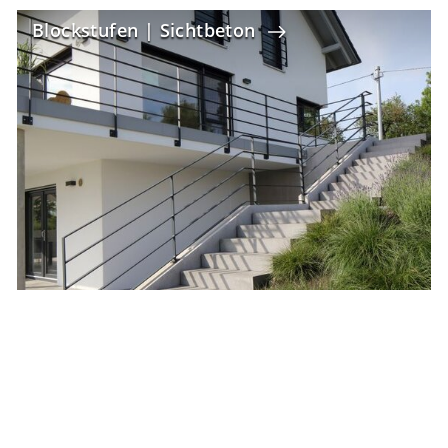
Blockstufen | Sichtbeton