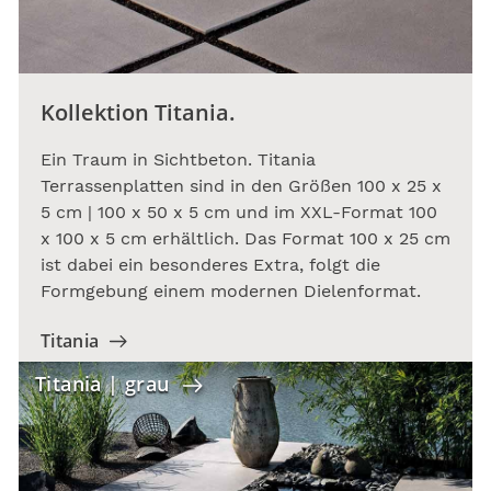
Kollektion Titania.
Ein Traum in Sichtbeton. Titania
Terrassenplatten sind in den Größen 100 x 25 x
5 cm | 100 x 50 x 5 cm und im XXL-Format 100
x 100 x 5 cm erhältlich. Das Format 100 x 25 cm
ist dabei ein besonderes Extra, folgt die
Formgebung einem modernen Dielenformat.
Titania
Titania | grau