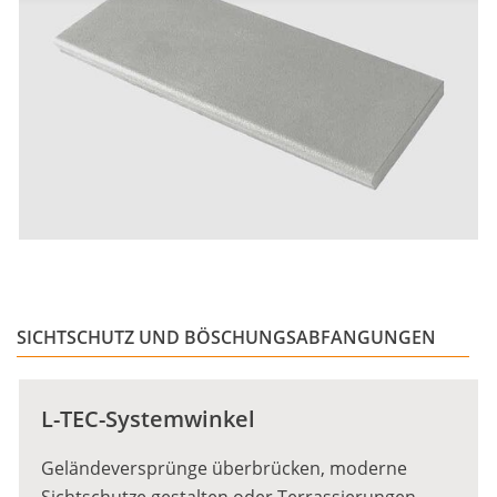
SICHTSCHUTZ UND BÖSCHUNGSABFANGUNGEN
L-TEC-Systemwinkel
Geländeversprünge überbrücken, moderne