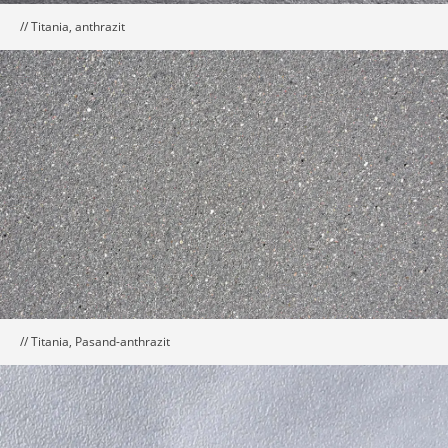
// Titania, anthrazit
// Titania, Pasand-anthrazit