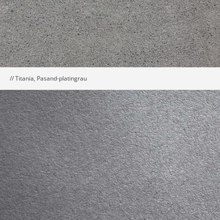
// Titania, Pasand-platingrau