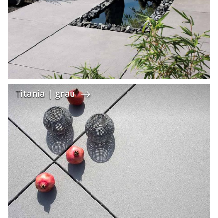
Titania | grau