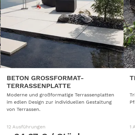
BETON GROSSFORMAT-T
T
ERRASSENPLATTE
Moderne und großformatige Terrassenplatten
Tr
im edlen Design zur individuellen Gestaltung
Pf
von Terrassen.
12 Ausführungen
1 