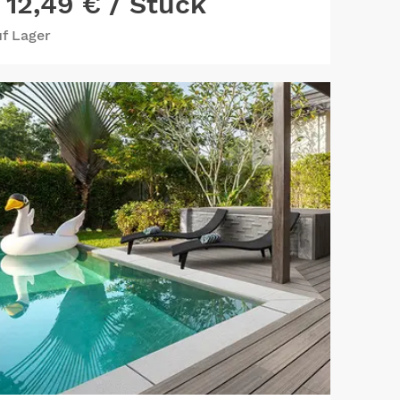
12,49 €
/ Stück
f Lager