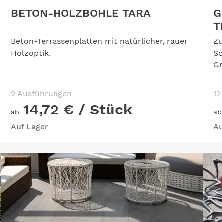
BETON-HOLZBOHLE TARA
G
I
Beton-Terrassenplatten mit natürlicher, rauer
Zu
Holzoptik.
Sc
Gr
2 Ausführungen
12
14,72 €
/ Stück
ab
ab
Auf Lager
Au