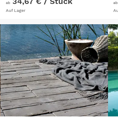
34,67 €
/ Stück
ab
ab
Auf Lager
Au