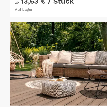
13,63 €
/ Stück
ab
Auf Lager