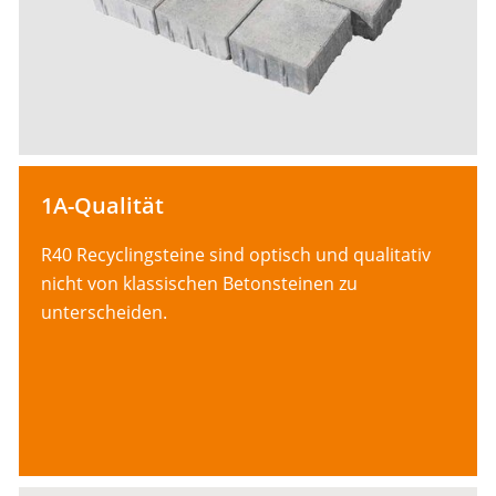
1A-Qualität
R40 Recyclingsteine sind optisch und qualitativ
nicht von klassischen Betonsteinen zu
unterscheiden.