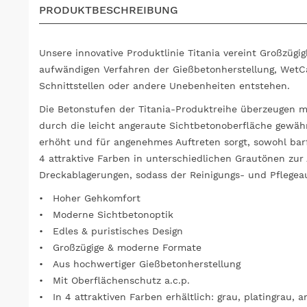
PRODUKTBESCHREIBUNG
Unsere innovative Produktlinie Titania vereint Großzüg
aufwändigen Verfahren der Gießbetonherstellung, WetCa
Schnittstellen oder andere Unebenheiten entstehen.
Die Betonstufen der Titania-Produktreihe überzeugen 
durch die leicht angeraute Sichtbetonoberfläche gewährl
erhöht und für angenehmes Auftreten sorgt, sowohl barf
4 attraktive Farben in unterschiedlichen Grautönen zur
Dreckablagerungen, sodass der Reinigungs- und Pflegeau
Hoher Gehkomfort
Moderne Sichtbetonoptik
Edles & puristisches Design
Großzügige & moderne Formate
Aus hochwertiger Gießbetonherstellung
Mit Oberflächenschutz a.c.p.
In 4 attraktiven Farben erhältlich: grau, platingrau,