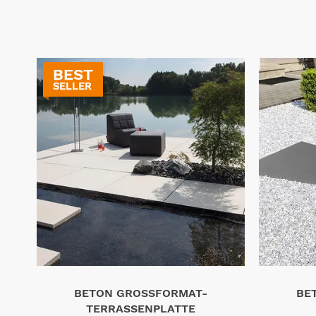
BEST
SELLER
BETON GROSSFORMAT-T
BE
ERRASSENPLATTE