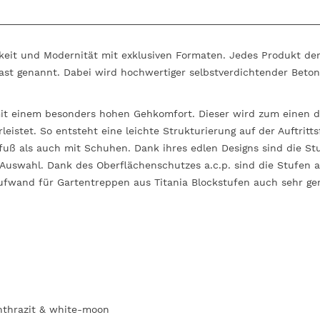
igkeit und Modernität mit exklusiven Formaten. Jedes Produkt de
st genannt. Dabei wird hochwertiger selbstverdichtender Beto
mit einem besonders hohen Gehkomfort. Dieser wird zum einen d
eistet. So entsteht eine leichte Strukturierung auf der Auftrit
uß als auch mit Schuhen. Dank ihres edlen Designs sind die Stu
 Auswahl. Dank des Oberflächenschutzes a.c.p. sind die Stufen
fwand für Gartentreppen aus Titania Blockstufen auch sehr geri
 anthrazit & white-moon