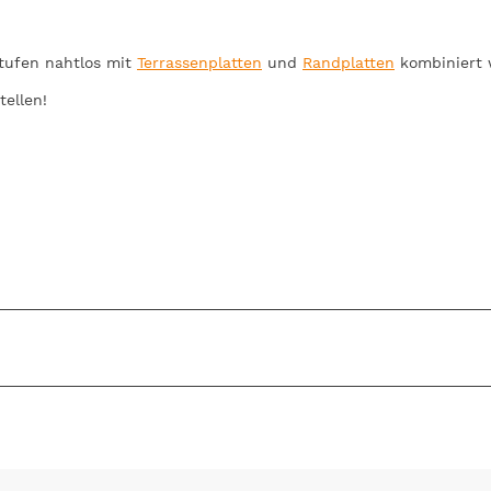
stufen nahtlos mit
Terrassenplatten
und
Randplatten
kombiniert 
tellen!