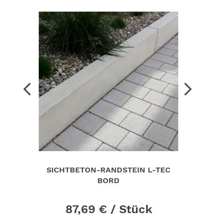
BE
SELL
arrow_back_ios
arrow_forward_ios
LE
SICHTBETON-RANDSTEIN L-TEC
B
BORD
k
87,69 €
/ Stück