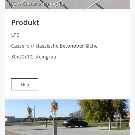
LP5 // Cassero, steingrau
Produkt
LP5
Cassero // klassische Betonoberfläche
30x20x10, steingrau
LP 5