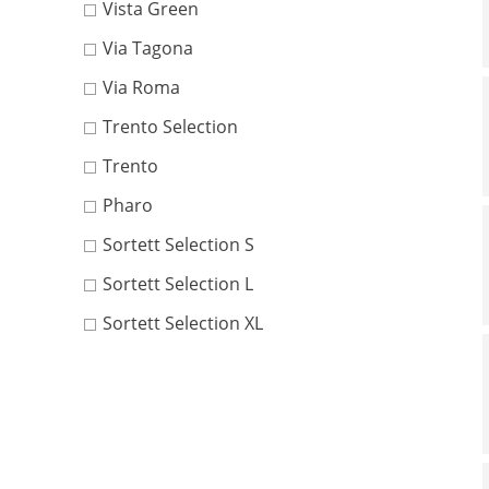
Vista Green
Via Tagona
Via Roma
Trento Selection
Trento
Pharo
Sortett Selection S
Sortett Selection L
Sortett Selection XL
Castello Selection
Heidelberger Kopfsteinpflaster
Ulmer Kopfsteinpflaster
Primera Selection