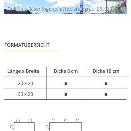
Golf Plus Rasenfugenpflaster, steingrau, 20 x 20
FORMATÜBERSICHT
Länge x Breite
Dicke 8 cm
Dicke 10 cm
20 x 20
■
■
30 x 20
■
■