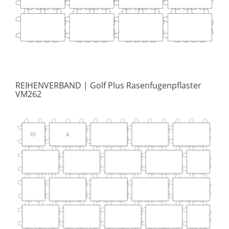
REIHENVERBAND
| Golf Plus Rasenfugenpflaster
VM262