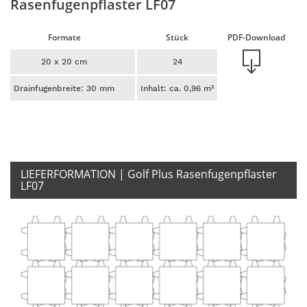
Rasenfugenpflaster LF07
Formate
Stück
PDF-Download
20 x 20 cm
24
Drainfugenbreite: 30 mm
Inhalt: ca. 0,96 m²
LIEFERFORMATION
| Golf Plus Rasenfugenpflaster
LF07