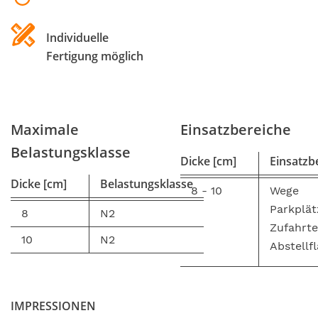
Individuelle
Fertigung möglich
Maximale
Einsatzbereiche
Belastungsklasse
Dicke [cm]
Einsatzb
Dicke [cm]
Belastungsklasse
8 - 10
Wege
Parkplät
8
N2
Zufahrt
10
N2
Abstellf
IMPRESSIONEN