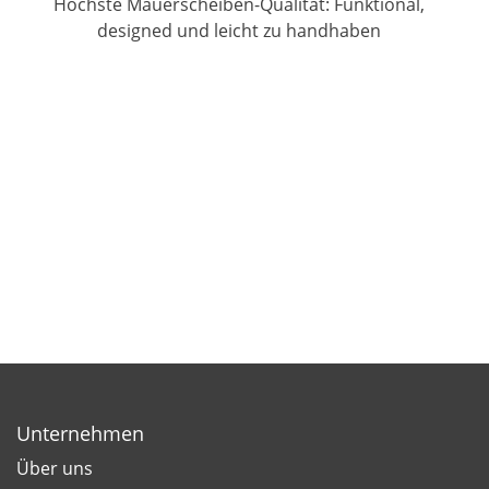
Höchste Mauerscheiben-Qualität: Funktional,
Pur
designed und leicht zu handhaben
Unternehmen
Über uns