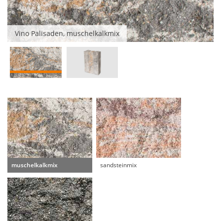
Vino Palisaden, muschelkalkmix
muschelkalkmix
sandsteinmix